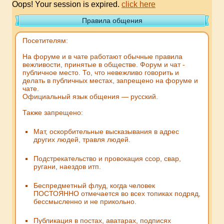
Oops! Your session is expired.
click here
Правила общения
Посетителям:
На форуме и в чате работают обычные правила
вежливости, принятые в обществе. Форум и чат -
публичное место. То, что невежливо говорить и
делать в публичных местах, запрещено на форуме и
чате.
Официальный язык общения — русский.
Также запрещено:
Мат, оскорбительные высказывания в адрес
других людей, травля людей.
Подстрекательство и провокация ссор, свар,
ругани, наездов итп.
Беспредметный флуд, когда человек
ПОСТОЯННО отмечается во всех топиках подряд,
бессмысленно и не прикольно.
Публикация в постах, аватарах, подписях