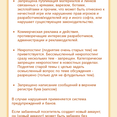
Запрещена публикация материалов и линков
связанных с кряками, варезом, ботами,
эксплойтами и прочим, что может быть отнесено к
нечестной игре или нарушению прав игроков и
разработчиков/издателей игр и иного софта, или
нарушает существующее законодательство.
Коммерческая реклама и действия,
противоречащие интересам разработчиков,
администрации и рекламодателей.
Некропостинг (поднятие очень старых тем) не
приветствуется. Бессмысленный некропостинг
сразу нескольких тем - запрещен. Категорически
запрещен некропостинг в новостных разделах.
Поднятие старой темы с целью задать
осмысленный вопрос по теме обсуждения -
разрешено (только для не флудильных тем).
Запрещено написание сообщений в верхнем
регистре букв (капсом)
В случае нарушения применяется система
предупреждений и банов.
Если забаненый посетитель создает новый аккаунт,
он (новый аккаунт) может быть забанен без