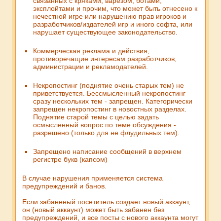
связанных с кряками, варезом, ботами,
эксплойтами и прочим, что может быть отнесено к
нечестной игре или нарушению прав игроков и
разработчиков/издателей игр и иного софта, или
нарушает существующее законодательство.
Коммерческая реклама и действия,
противоречащие интересам разработчиков,
администрации и рекламодателей.
Некропостинг (поднятие очень старых тем) не
приветствуется. Бессмысленный некропостинг
сразу нескольких тем - запрещен. Категорически
запрещен некропостинг в новостных разделах.
Поднятие старой темы с целью задать
осмысленный вопрос по теме обсуждения -
разрешено (только для не флудильных тем).
Запрещено написание сообщений в верхнем
регистре букв (капсом)
В случае нарушения применяется система
предупреждений и банов.
Если забаненый посетитель создает новый аккаунт,
он (новый аккаунт) может быть забанен без
предупреждений, и все посты с нового аккаунта могут