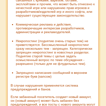
связанных с кряками, варезом, ботами,
эксплойтами и прочим, что может быть отнесено к
нечестной игре или нарушению прав игроков и
разработчиков/издателей игр и иного софта, или
нарушает существующее законодательство.
Коммерческая реклама и действия,
противоречащие интересам разработчиков,
администрации и рекламодателей.
Некропостинг (поднятие очень старых тем) не
приветствуется. Бессмысленный некропостинг
сразу нескольких тем - запрещен. Категорически
запрещен некропостинг в новостных разделах.
Поднятие старой темы с целью задать
осмысленный вопрос по теме обсуждения -
разрешено (только для не флудильных тем).
Запрещено написание сообщений в верхнем
регистре букв (капсом)
В случае нарушения применяется система
предупреждений и банов.
Если забаненый посетитель создает новый аккаунт,
он (новый аккаунт) может быть забанен без
предупреждений, и все посты с нового аккаунта могут