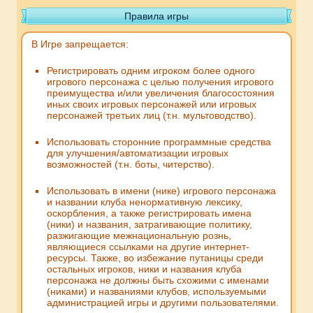
Правила игры
В Игре запрещается:
Регистрировать одним игроком более одного
игрового персонажа с целью получения игрового
преимущества и/или увеличения благосостояния
иных своих игровых персонажей или игровых
персонажей третьих лиц (т.н. мультоводство).
Использовать сторонние программные средства
для улучшения/автоматизации игровых
возможностей (т.н. боты, читерство).
Использовать в имени (нике) игрового персонажа
и названии клуба ненормативную лексику,
оскорбления, а также регистрировать имена
(ники) и названия, затрагивающие политику,
разжигающие межнациональную рознь,
являющиеся ссылками на другие интернет-
ресурсы. Также, во избежание путаницы среди
остальных игроков, ники и названия клуба
персонажа не должны быть схожими с именами
(никами) и названиями клубов, используемыми
администрацией игры и другими пользователями.