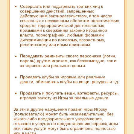
Совершать или подстрекать третьих лиц к
совершению действий, запрещенных
действующим законодательством, в том числе
связанных с незаконным оборотом наркотических
средств, террористической деятельностью,
призывами к свержению законно избранной
власти, порнографией, любыми формами
дискриминации по половому, возрастному,
религиозному или иным признакам.
Передавать реквизиты своего персонажа (логин,
пароль) другим игрокам, как безвозмездно, так и
за игровые или реальные деньги.
Продавать клубы за игровые или реальные
деньги, обменивать клубы на вещи, ресурсы и т.д.
Продавать и покупать вещи, артефакты, ресурсы,
игровую валюту из Игры за реальные деньги.
За эти и другие нарушения правил игры Игроку
(пользователю) может быть незамедлительно, без
какого-либо предварительного уведомления,
отказано в услугах по предоставлению сервиса игры
или такие услуги могут быть ограничены полностью
или в части.