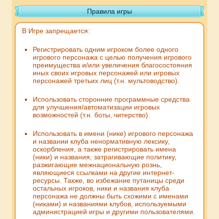
Правила игры
В Игре запрещается:
Регистрировать одним игроком более одного
игрового персонажа с целью получения игрового
преимущества и/или увеличения благосостояния
иных своих игровых персонажей или игровых
персонажей третьих лиц (т.н. мультоводство).
Использовать сторонние программные средства
для улучшения/автоматизации игровых
возможностей (т.н. боты, читерство).
Использовать в имени (нике) игрового персонажа
и названии клуба ненормативную лексику,
оскорбления, а также регистрировать имена
(ники) и названия, затрагивающие политику,
разжигающие межнациональную рознь,
являющиеся ссылками на другие интернет-
ресурсы. Также, во избежание путаницы среди
остальных игроков, ники и названия клуба
персонажа не должны быть схожими с именами
(никами) и названиями клубов, используемыми
администрацией игры и другими пользователями.