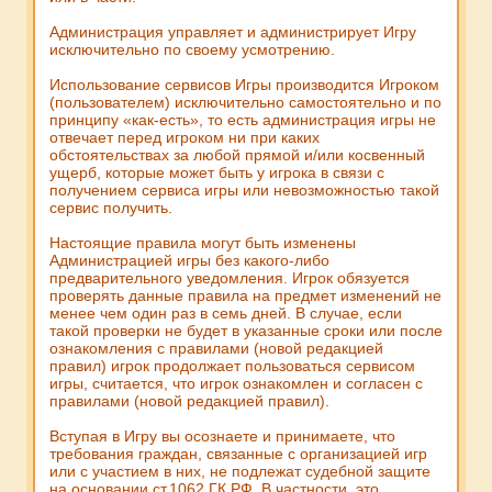
Администрация управляет и администрирует Игру
исключительно по своему усмотрению.
Использование сервисов Игры производится Игроком
(пользователем) исключительно самостоятельно и по
принципу «как-есть», то есть администрация игры не
отвечает перед игроком ни при каких
обстоятельствах за любой прямой и/или косвенный
ущерб, которые может быть у игрока в связи с
получением сервиса игры или невозможностью такой
сервис получить.
Настоящие правила могут быть изменены
Администрацией игры без какого-либо
предварительного уведомления. Игрок обязуется
проверять данные правила на предмет изменений не
менее чем один раз в семь дней. В случае, если
такой проверки не будет в указанные сроки или после
ознакомления с правилами (новой редакцией
правил) игрок продолжает пользоваться сервисом
игры, считается, что игрок ознакомлен и согласен с
правилами (новой редакцией правил).
Вступая в Игру вы осознаете и принимаете, что
требования граждан, связанные с организацией игр
или с участием в них, не подлежат судебной защите
на основании ст.1062 ГК РФ. В частности, это