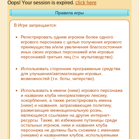
Oops! Your session is expired.
click here
Правила игры
В Игре запрещается:
Регистрировать одним игроком более одного
игрового персонажа с целью получения игрового
преимущества и/или увеличения благосостояния
иных своих игровых персонажей или игровых
персонажей третьих лиц (т.н. мультоводство).
Использовать сторонние программные средства
для улучшения/автоматизации игровых
возможностей (т.н. боты, читерство).
Использовать в имени (нике) игрового персонажа
и названии клуба ненормативную лексику,
оскорбления, а также регистрировать имена
(ники) и названия, затрагивающие политику,
разжигающие межнациональную рознь,
являющиеся ссылками на другие интернет-
ресурсы. Также, во избежание путаницы среди
остальных игроков, ники и названия клуба
персонажа не должны быть схожими с именами
(никами) и названиями клубов, используемыми