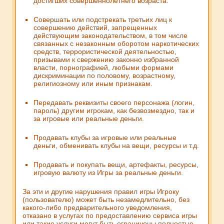
достигших совершеннолетнего возраста.
Совершать или подстрекать третьих лиц к
совершению действий, запрещенных
действующим законодательством, в том числе
связанных с незаконным оборотом наркотических
средств, террористической деятельностью,
призывами к свержению законно избранной
власти, порнографией, любыми формами
дискриминации по половому, возрастному,
религиозному или иным признакам.
Передавать реквизиты своего персонажа (логин,
пароль) другим игрокам, как безвозмездно, так и
за игровые или реальные деньги.
Продавать клубы за игровые или реальные
деньги, обменивать клубы на вещи, ресурсы и т.д.
Продавать и покупать вещи, артефакты, ресурсы,
игровую валюту из Игры за реальные деньги.
За эти и другие нарушения правил игры Игроку
(пользователю) может быть незамедлительно, без
какого-либо предварительного уведомления,
отказано в услугах по предоставлению сервиса игры
или такие услуги могут быть ограничены полностью