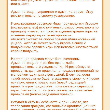
или в части.
Администрация управляет и администрирует Игру
исключительно по своему усмотрению.
Использование сервисов Игры производится Игроком
(пользователем) исключительно самостоятельно и по
принципу «как-есть», то есть администрация игры не
отвечает перед игроком ни при каких
обстоятельствах за любой прямой и/или косвенный
ущерб, которые может быть у игрока в связи с
получением сервиса игры или невозможностью такой
сервис получить.
Настоящие правила могут быть изменены
Администрацией игры без какого-либо
предварительного уведомления. Игрок обязуется
проверять данные правила на предмет изменений не
менее чем один раз в семь дней. В случае, если
такой проверки не будет в указанные сроки или после
ознакомления с правилами (новой редакцией
правил) игрок продолжает пользоваться сервисом
игры, считается, что игрок ознакомлен и согласен с
правилами (новой редакцией правил).
Вступая в Игру вы осознаете и принимаете, что
требования граждан, связанные с организацией игр
или с участием в них, не подлежат судебной защите