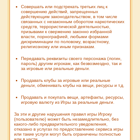
Совершать или подстрекать третьих лиц к
совершению действий, запрещенных
действующим законодательством, в том числе
связанных с незаконным оборотом наркотических
средств, террористической деятельностью,
призывами к свержению законно избранной
власти, порнографией, любыми формами
дискриминации по половому, возрастному,
религиозному или иным признакам.
Передавать реквизиты своего персонажа (логин,
пароль) другим игрокам, как безвозмездно, так и
за игровые или реальные деньги.
Продавать клубы за игровые или реальные
деньги, обменивать клубы на вещи, ресурсы и т.д.
Продавать и покупать вещи, артефакты, ресурсы,
игровую валюту из Игры за реальные деньги.
За эти и другие нарушения правил игры Игроку
(пользователю) может быть незамедлительно, без
какого-либо предварительного уведомления,
отказано в услугах по предоставлению сервиса игры
или такие услуги могут быть ограничены полностью
или в части.