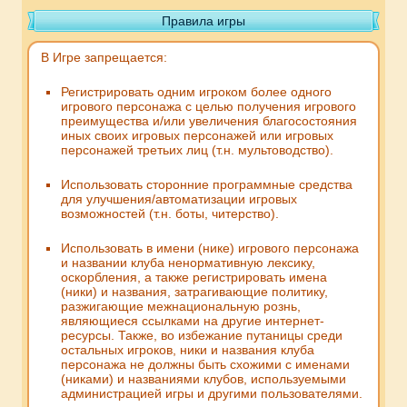
Правила игры
В Игре запрещается:
Регистрировать одним игроком более одного
игрового персонажа с целью получения игрового
преимущества и/или увеличения благосостояния
иных своих игровых персонажей или игровых
персонажей третьих лиц (т.н. мультоводство).
Использовать сторонние программные средства
для улучшения/автоматизации игровых
возможностей (т.н. боты, читерство).
Использовать в имени (нике) игрового персонажа
и названии клуба ненормативную лексику,
оскорбления, а также регистрировать имена
(ники) и названия, затрагивающие политику,
разжигающие межнациональную рознь,
являющиеся ссылками на другие интернет-
ресурсы. Также, во избежание путаницы среди
остальных игроков, ники и названия клуба
персонажа не должны быть схожими с именами
(никами) и названиями клубов, используемыми
администрацией игры и другими пользователями.