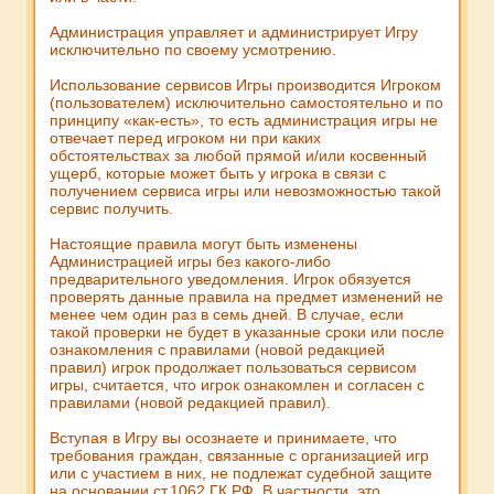
Администрация управляет и администрирует Игру
исключительно по своему усмотрению.
Использование сервисов Игры производится Игроком
(пользователем) исключительно самостоятельно и по
принципу «как-есть», то есть администрация игры не
отвечает перед игроком ни при каких
обстоятельствах за любой прямой и/или косвенный
ущерб, которые может быть у игрока в связи с
получением сервиса игры или невозможностью такой
сервис получить.
Настоящие правила могут быть изменены
Администрацией игры без какого-либо
предварительного уведомления. Игрок обязуется
проверять данные правила на предмет изменений не
менее чем один раз в семь дней. В случае, если
такой проверки не будет в указанные сроки или после
ознакомления с правилами (новой редакцией
правил) игрок продолжает пользоваться сервисом
игры, считается, что игрок ознакомлен и согласен с
правилами (новой редакцией правил).
Вступая в Игру вы осознаете и принимаете, что
требования граждан, связанные с организацией игр
или с участием в них, не подлежат судебной защите
на основании ст.1062 ГК РФ. В частности, это