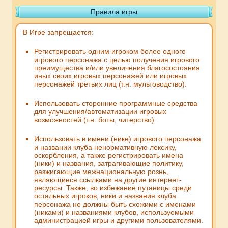
Правила игры
В Игре запрещается:
Регистрировать одним игроком более одного
игрового персонажа с целью получения игрового
преимущества и/или увеличения благосостояния
иных своих игровых персонажей или игровых
персонажей третьих лиц (т.н. мультоводство).
Использовать сторонние программные средства
для улучшения/автоматизации игровых
возможностей (т.н. боты, читерство).
Использовать в имени (нике) игрового персонажа
и названии клуба ненормативную лексику,
оскорбления, а также регистрировать имена
(ники) и названия, затрагивающие политику,
разжигающие межнациональную рознь,
являющиеся ссылками на другие интернет-
ресурсы. Также, во избежание путаницы среди
остальных игроков, ники и названия клуба
персонажа не должны быть схожими с именами
(никами) и названиями клубов, используемыми
администрацией игры и другими пользователями.