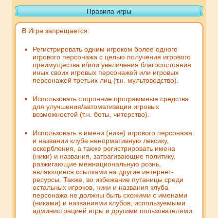
Правила игры
В Игре запрещается:
Регистрировать одним игроком более одного
игрового персонажа с целью получения игрового
преимущества и/или увеличения благосостояния
иных своих игровых персонажей или игровых
персонажей третьих лиц (т.н. мультоводство).
Использовать сторонние программные средства
для улучшения/автоматизации игровых
возможностей (т.н. боты, читерство).
Использовать в имени (нике) игрового персонажа
и названии клуба ненормативную лексику,
оскорбления, а также регистрировать имена
(ники) и названия, затрагивающие политику,
разжигающие межнациональную рознь,
являющиеся ссылками на другие интернет-
ресурсы. Также, во избежание путаницы среди
остальных игроков, ники и названия клуба
персонажа не должны быть схожими с именами
(никами) и названиями клубов, используемыми
администрацией игры и другими пользователями.