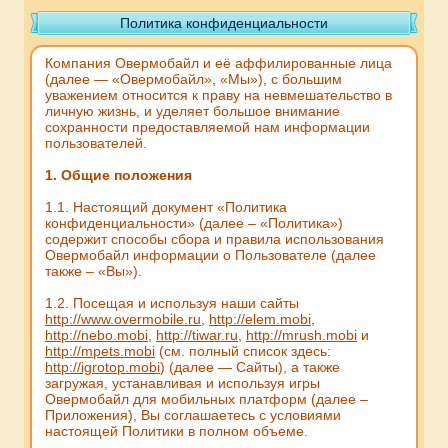
Политика конфиденциальности
Компания Овермобайл и её аффилированные лица
(далее — «Овермобайл», «Мы»), с большим
уважением относится к праву на невмешательство в
личную жизнь, и уделяет большое внимание
сохранности предоставляемой нам информации
пользователей.
1. Общие положения
1.1. Настоящий документ «Политика
конфиденциальности» (далее – «Политика»)
содержит способы сбора и правила использования
Овермобайл информации о Пользователе (далее
также – «Вы»).
1.2. Посещая и используя наши сайты
http://www.overmobile.ru
,
http://elem.mobi
,
http://nebo.mobi
,
http://tiwar.ru
,
http://mrush.mobi
и
http://mpets.mobi
(см. полный список здесь:
http://igrotop.mobi
) (далее — Сайты), а также
загружая, устанавливая и используя игры
Овермобайл для мобильных платформ (далее –
Приложения), Вы соглашаетесь с условиями
настоящей Политики в полном объеме.