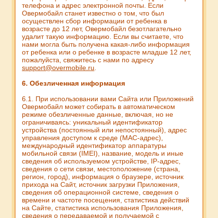
телефона и адрес электронной почты. Если
Овермобайл станет известно о том, что был
осуществлен сбор информации от ребенка в
возрасте до 12 лет, Овермобайл безотлагательно
удалит такую информацию. Если вы считаете, что
нами могла быть получена какая-либо информация
от ребенка или о ребенке в возрасте младше 12 лет,
пожалуйста, свяжитесь с нами по адресу
support@overmobile.ru
.
6. Обезличенная информация
6.1. При использовании вами Сайта или Приложений
Овермобайл может собирать в автоматическом
режиме обезличенные данные, включая, но не
ограничиваясь: уникальный идентификатор
устройства (постоянный или непостоянный), адрес
управления доступом к среде (MAC-адрес),
международный идентификатор аппаратуры
мобильной связи (IMEI), название, модель и иные
сведения об используемом устройстве, IP-адрес,
сведения о сети связи, местоположение (страна,
регион, город), информация о браузере, источник
прихода на Сайт, источник загрузки Приложения,
сведения об операционной системе, сведения о
времени и частоте посещения, статистика действий
на Сайте, статистика использования Приложения,
сведения о передаваемой и получаемой с