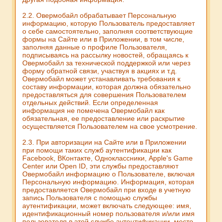
2.2. Овермобайл обрабатывает Персональную
информацию, которую Пользователь предоставляет
о себе самостоятельно, заполняя соответствующие
формы на Сайте или в Приложении, в том числе,
заполняя данные о профиле Пользователя,
подписываясь на рассылку новостей, обращаясь к
Овермобайл за технической поддержкой или через
форму обратной связи, участвуя в акциях и т.д.
Овермобайл может устанавливать требования к
составу информации, которая должна обязательно
предоставляться для совершения Пользователем
отдельных действий. Если определенная
информация не помечена Овермобайл как
обязательная, ее предоставление или раскрытие
осуществляется Пользователем на свое усмотрение.
2.3. При авторизации на Сайте или в Приложении
при помощи таких служб аутентификации как
Facebook, ВКонтакте, Одноклассники, Apple's Game
Center или Open ID, эти службы предоставляют
Овермобайл информацию о Пользователе, включая
Персональную информацию. Информация, которая
предоставляется Овермобайл при входе в учетную
запись Пользователя с помощью службы
аутентификации, может включать следующее: имя,
идентификационный номер пользователя и/или имя
пользователя в этой службе аутентификации, место,