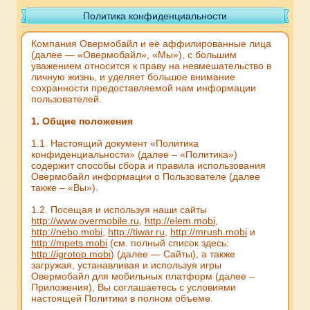
Политика конфиденциальности
Компания Овермобайл и её аффилированные лица
(далее — «Овермобайл», «Мы»), с большим
уважением относится к праву на невмешательство в
личную жизнь, и уделяет большое внимание
сохранности предоставляемой нам информации
пользователей.
1. Общие положения
1.1. Настоящий документ «Политика
конфиденциальности» (далее – «Политика»)
содержит способы сбора и правила использования
Овермобайл информации о Пользователе (далее
также – «Вы»).
1.2. Посещая и используя наши сайты
http://www.overmobile.ru
,
http://elem.mobi
,
http://nebo.mobi
,
http://tiwar.ru
,
http://mrush.mobi
и
http://mpets.mobi
(см. полный список здесь:
http://igrotop.mobi
) (далее — Сайты), а также
загружая, устанавливая и используя игры
Овермобайл для мобильных платформ (далее –
Приложения), Вы соглашаетесь с условиями
настоящей Политики в полном объеме.