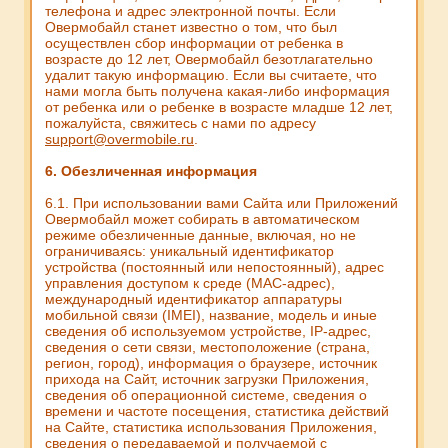
телефона и адрес электронной почты. Если
Овермобайл станет известно о том, что был
осуществлен сбор информации от ребенка в
возрасте до 12 лет, Овермобайл безотлагательно
удалит такую информацию. Если вы считаете, что
нами могла быть получена какая-либо информация
от ребенка или о ребенке в возрасте младше 12 лет,
пожалуйста, свяжитесь с нами по адресу
support@overmobile.ru
.
6. Обезличенная информация
6.1. При использовании вами Сайта или Приложений
Овермобайл может собирать в автоматическом
режиме обезличенные данные, включая, но не
ограничиваясь: уникальный идентификатор
устройства (постоянный или непостоянный), адрес
управления доступом к среде (MAC-адрес),
международный идентификатор аппаратуры
мобильной связи (IMEI), название, модель и иные
сведения об используемом устройстве, IP-адрес,
сведения о сети связи, местоположение (страна,
регион, город), информация о браузере, источник
прихода на Сайт, источник загрузки Приложения,
сведения об операционной системе, сведения о
времени и частоте посещения, статистика действий
на Сайте, статистика использования Приложения,
сведения о передаваемой и получаемой с