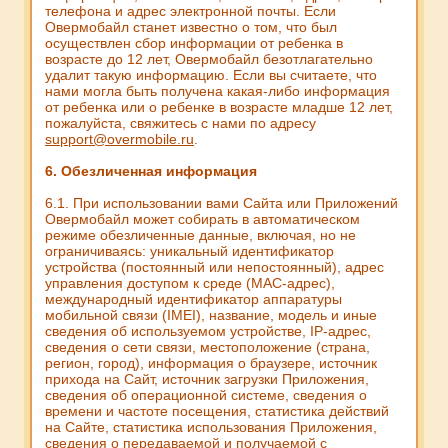
телефона и адрес электронной почты. Если
Овермобайл станет известно о том, что был
осуществлен сбор информации от ребенка в
возрасте до 12 лет, Овермобайл безотлагательно
удалит такую информацию. Если вы считаете, что
нами могла быть получена какая-либо информация
от ребенка или о ребенке в возрасте младше 12 лет,
пожалуйста, свяжитесь с нами по адресу
support@overmobile.ru
.
6. Обезличенная информация
6.1. При использовании вами Сайта или Приложений
Овермобайл может собирать в автоматическом
режиме обезличенные данные, включая, но не
ограничиваясь: уникальный идентификатор
устройства (постоянный или непостоянный), адрес
управления доступом к среде (MAC-адрес),
международный идентификатор аппаратуры
мобильной связи (IMEI), название, модель и иные
сведения об используемом устройстве, IP-адрес,
сведения о сети связи, местоположение (страна,
регион, город), информация о браузере, источник
прихода на Сайт, источник загрузки Приложения,
сведения об операционной системе, сведения о
времени и частоте посещения, статистика действий
на Сайте, статистика использования Приложения,
сведения о передаваемой и получаемой с