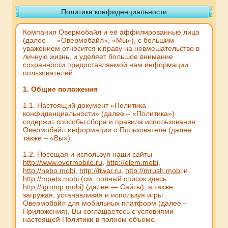
Политика конфиденциальности
Компания Овермобайл и её аффилированные лица
(далее — «Овермобайл», «Мы»), с большим
уважением относится к праву на невмешательство в
личную жизнь, и уделяет большое внимание
сохранности предоставляемой нам информации
пользователей.
1. Общие положения
1.1. Настоящий документ «Политика
конфиденциальности» (далее – «Политика»)
содержит способы сбора и правила использования
Овермобайл информации о Пользователе (далее
также – «Вы»).
1.2. Посещая и используя наши сайты
http://www.overmobile.ru
,
http://elem.mobi
,
http://nebo.mobi
,
http://tiwar.ru
,
http://mrush.mobi
и
http://mpets.mobi
(см. полный список здесь:
http://igrotop.mobi
) (далее — Сайты), а также
загружая, устанавливая и используя игры
Овермобайл для мобильных платформ (далее –
Приложения), Вы соглашаетесь с условиями
настоящей Политики в полном объеме.