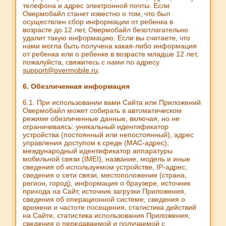
телефона и адрес электронной почты. Если
Овермобайл станет известно о том, что был
осуществлен сбор информации от ребенка в
возрасте до 12 лет, Овермобайл безотлагательно
удалит такую информацию. Если вы считаете, что
нами могла быть получена какая-либо информация
от ребенка или о ребенке в возрасте младше 12 лет,
пожалуйста, свяжитесь с нами по адресу
support@overmobile.ru
.
6. Обезличенная информация
6.1. При использовании вами Сайта или Приложений
Овермобайл может собирать в автоматическом
режиме обезличенные данные, включая, но не
ограничиваясь: уникальный идентификатор
устройства (постоянный или непостоянный), адрес
управления доступом к среде (MAC-адрес),
международный идентификатор аппаратуры
мобильной связи (IMEI), название, модель и иные
сведения об используемом устройстве, IP-адрес,
сведения о сети связи, местоположение (страна,
регион, город), информация о браузере, источник
прихода на Сайт, источник загрузки Приложения,
сведения об операционной системе, сведения о
времени и частоте посещения, статистика действий
на Сайте, статистика использования Приложения,
сведения о передаваемой и получаемой с