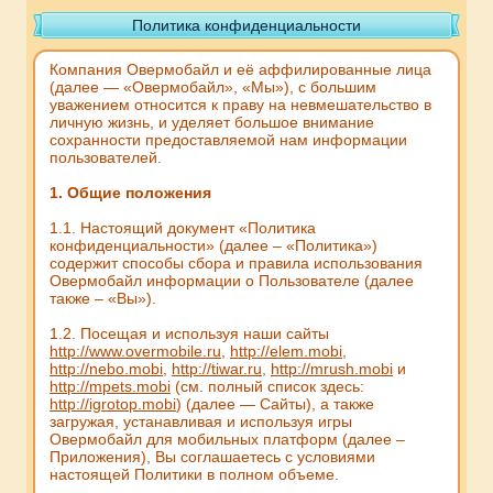
Политика конфиденциальности
Компания Овермобайл и её аффилированные лица
(далее — «Овермобайл», «Мы»), с большим
уважением относится к праву на невмешательство в
личную жизнь, и уделяет большое внимание
сохранности предоставляемой нам информации
пользователей.
1. Общие положения
1.1. Настоящий документ «Политика
конфиденциальности» (далее – «Политика»)
содержит способы сбора и правила использования
Овермобайл информации о Пользователе (далее
также – «Вы»).
1.2. Посещая и используя наши сайты
http://www.overmobile.ru
,
http://elem.mobi
,
http://nebo.mobi
,
http://tiwar.ru
,
http://mrush.mobi
и
http://mpets.mobi
(см. полный список здесь:
http://igrotop.mobi
) (далее — Сайты), а также
загружая, устанавливая и используя игры
Овермобайл для мобильных платформ (далее –
Приложения), Вы соглашаетесь с условиями
настоящей Политики в полном объеме.