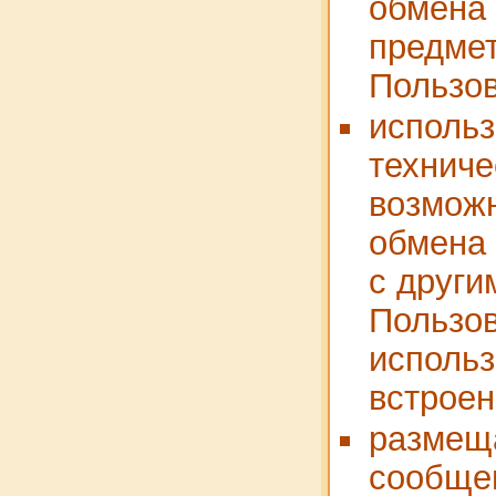
обмена
предмет
Пользо
использ
техниче
возмож
обмена
с други
Пользо
исполь
встроен
размеща
сообще