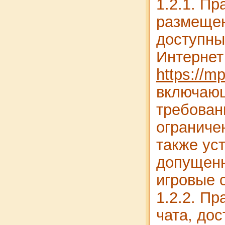
1.2.1. Пр
размещен
доступны
Интернет
https://m
включаю
требован
ограничен
также ус
допущен
игровые 
1.2.2. П
чата, дос