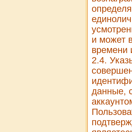
определя
единоли
усмотрен
и может 
времени 
2.4. Указ
совершен
идентиф
данные, 
аккаунто
Пользова
подтверж