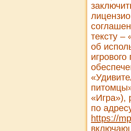
заключит
лицензио
соглашен
тексту –
об испол
игрового
обеспече
«Удивит
питомцы»
«Игра»),
по адрес
https://m
включаю