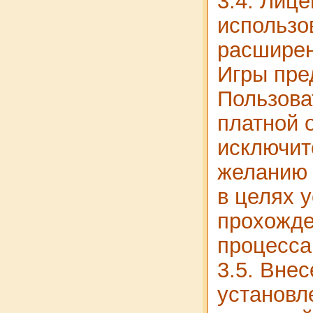
3.4. Лице
использо
расширен
Игры пре
Пользова
платной 
исключит
желанию 
в целях 
прохожде
процесса
3.5. Вне
установл