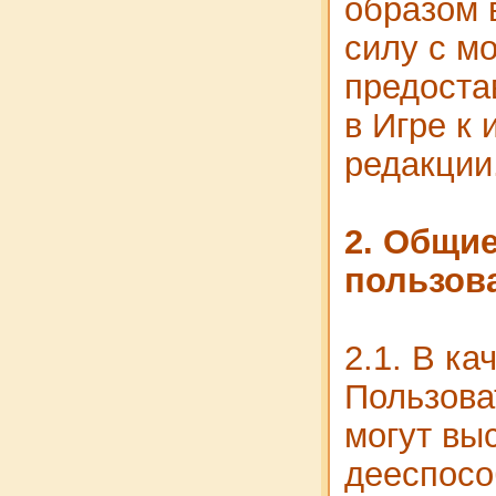
образом 
силу с м
предоста
в Игре к 
редакции
2. Общи
пользов
2.1. В ка
Пользова
могут вы
дееспосо