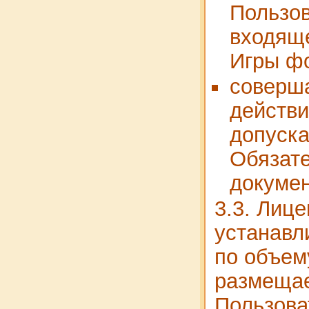
Пользов
входяще
Игры ф
соверш
действи
допуск
Обязат
докуме
3.3. Лиц
устанавл
по объем
размеща
Пользова