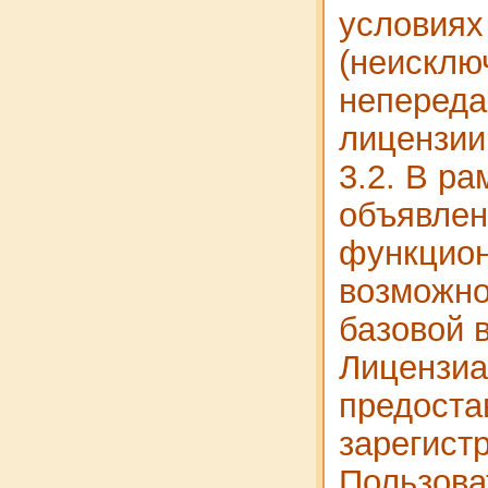
условиях
(неисклю
неперед
лицензии
3.2. В ра
объявле
функцио
возможно
базовой 
Лицензиа
предоста
зарегист
Пользов