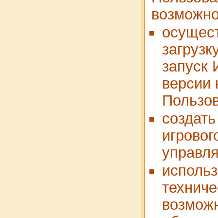
возможно
осущес
загрузк
запуск 
версии 
Пользов
создать
игровог
управля
использ
техниче
возмож