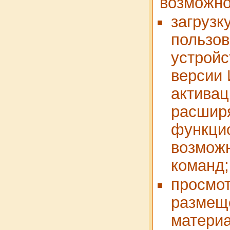
возможно
загрузк
пользов
устройс
версии 
активац
расшир
функци
возмож
команд;
просмо
размещ
материа