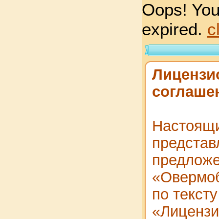
Oops! You
expired.
c
Лицензи
соглаше
Настоящи
представ
предлож
«Овермоб
по тексту
«Лицензи