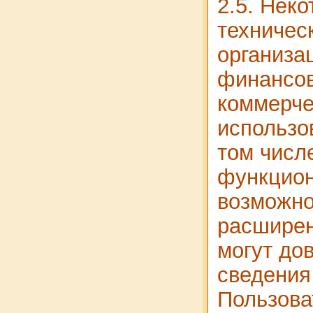
2.5. Нек
техничес
организа
финансо
коммерче
использо
том числ
функцио
возможно
расширен
могут до
сведения
Пользова