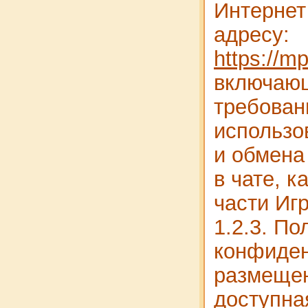
Интернет
адресу:
https://m
включаю
требован
использ
и обмена
в чате, к
части Иг
1.2.3. По
конфиден
размещен
доступна