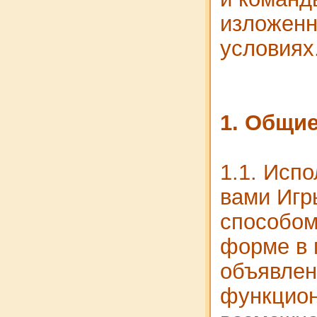
изложен
условиях
1. Общи
1.1. Исп
вами Иг
способом
форме в 
объявле
функцио