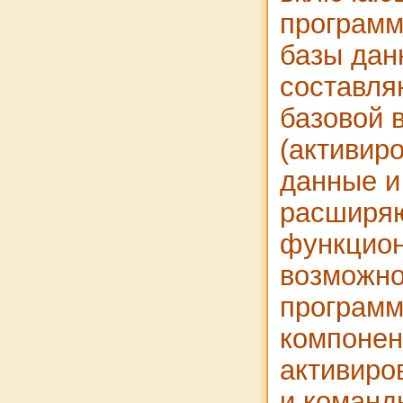
програм
базы дан
составля
базовой 
(активир
данные и
расширя
функцио
возможно
програм
компонен
активиро
и команд