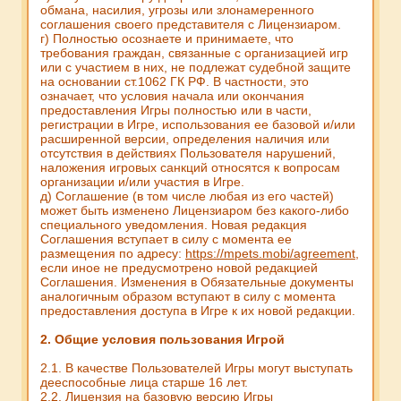
обмана, насилия, угрозы или злонамеренного
соглашения своего представителя с Лицензиаром.
г) Полностью осознаете и принимаете, что
требования граждан, связанные с организацией игр
или с участием в них, не подлежат судебной защите
на основании ст.1062 ГК РФ. В частности, это
означает, что условия начала или окончания
предоставления Игры полностью или в части,
регистрации в Игре, использования ее базовой и/или
расширенной версии, определения наличия или
отсутствия в действиях Пользователя нарушений,
наложения игровых санкций относятся к вопросам
организации и/или участия в Игре.
д) Соглашение (в том числе любая из его частей)
может быть изменено Лицензиаром без какого-либо
специального уведомления. Новая редакция
Соглашения вступает в силу с момента ее
размещения по адресу:
https://mpets.mobi/agreement
,
если иное не предусмотрено новой редакцией
Соглашения. Изменения в Обязательные документы
аналогичным образом вступают в силу с момента
предоставления доступа в Игре к их новой редакции.
2. Общие условия пользования Игрой
2.1. В качестве Пользователей Игры могут выступать
дееспособные лица старше 16 лет.
2.2. Лицензия на базовую версию Игры