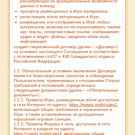
расширяющих ее функциональные возможности
данных и команд;
просмотр размещенных в Игре материалов;
регистрацию и/или авторизацию в Игре;
размещение или отображение в Игре любых
материалов, включая но не ограничиваясь такими
как: тексты, гипертекстовые ссылки, изображения,
аудио и видео- файлы, сведения и/или иная
информация,
создает лицензионный договор (далее – «Договор»)
на условиях настоящего Соглашения в соответствии
с положениями ст.437 и 438 Гражданского кодекса
Российской Федерации.
1.2. Обязательным условием заключения Договора
является безоговорочное принятие и соблюдение
Пользователем, применяемых к отношениям Сторон
требований и положений, определенных
следующими документами (далее – «Обязательные
документы»):
1.2.1. Правила Игры, размещенные и/или доступные
в сети Интернет по адресу:
https://mpets.mobi/rules1
,
включающие общие требования и ограничения в
Игре, а также установленные за допущенные
нарушения игровые санкции;
1.2.2. Правила Форума и чата, доступные в сети
Интернет в разделе по адресу:
https://mpets.mobi/rules2
, включающие общие