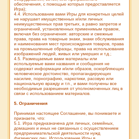
обеспечения, с помощью которых предоставляется
Игра);
4.4. Использование вами Игры для конкретных целей
не нарушает имущественных и/или личных
неимущественных прав третьих, а равно запретов и
ограничений, установленных применимым правом,
включая без ограничения: авторские и смежные
права, права на товарные знаки, знаки обслуживания
и наименования мест происхождения товаров, права
на промышленные образцы, права на использование
изображений людей, живых или умерших и т.д.;
4.5. Размещаемые вами материалы или
используемые вами названия и сообщения не
содержат информации и/или образов, оскорбляющих
человеческое достоинство, пропагандирующих
насилие, порнографию, наркотики, расовую или
национальную вражду и т.п., и вами получены все
необходимые разрешения от уполномоченных лиц в
связи с использованием материалов.
5. Ограничения
Принимая настоящее Соглашение, вы понимаете и
признаете, что:
5.1. Игра предназначена для личных, семейных,
домашних и иных не связанных с осуществлением
предпринимательской деятельности нужд
физических лиц. Использование Игры в