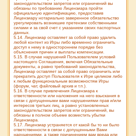
законодательством запретов или ограничений вы
обязаны по требованию Лицензиара пройти
официальную идентификацию, предоставив
Лицензиару нотариально заверенное обязательство
урегулировать возникшие претензии собственными
силами и за свой счет с указанием своих паспортных
данных.
5.14. Лицензиар оставляет за собой право удалить
любой контент из Игры либо временно ограничить
доступ к нему в одностороннем порядке без
объяснения причин и выплаты компенсации.
5.15. В случае нарушений Пользователем условий
настоящего Соглашения, включая Обязательные
документы, а равно требований законодательства,
Лицензиар оставляет за собой право ограничить или
прекратить доступ Пользователя к Игре целиком либо
к любым функциональным возможностям Игры
(форум, чат, файловый архив и т.п.).
5.16. В случае привлечения Лицензиара к
ответственности или наложения на него взыскания в
связи с допущенными вами нарушениями прав и/или
интересов третьих лиц, а равно установленных
законодательством запретов или ограничений, вы
обязаны в полном объеме возместить убытки
Лицензиара.
5.17. Лицензиар устраняется от какой бы то ни было
ответственности в связи с допущенными Вами
нарушениями, а также причинением вам вреда или