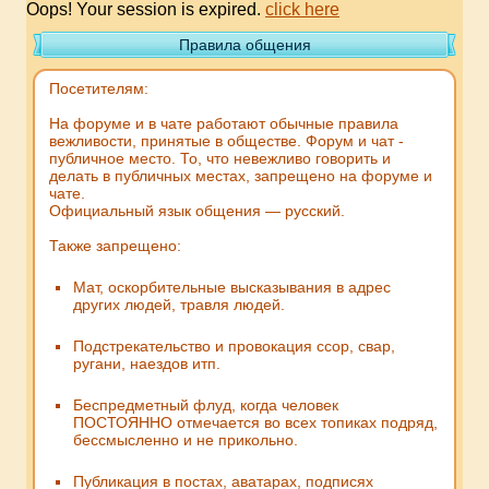
Oops! Your session is expired.
click here
Правила общения
Посетителям:
На форуме и в чате работают обычные правила
вежливости, принятые в обществе. Форум и чат -
публичное место. То, что невежливо говорить и
делать в публичных местах, запрещено на форуме и
чате.
Официальный язык общения — русский.
Также запрещено:
Мат, оскорбительные высказывания в адрес
других людей, травля людей.
Подстрекательство и провокация ссор, свар,
ругани, наездов итп.
Беспредметный флуд, когда человек
ПОСТОЯННО отмечается во всех топиках подряд,
бессмысленно и не прикольно.
Публикация в постах, аватарах, подписях