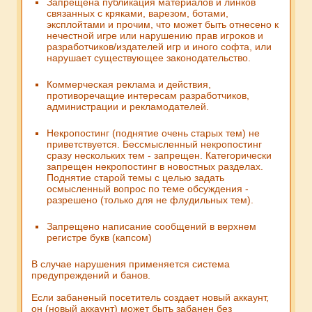
Запрещена публикация материалов и линков
связанных с кряками, варезом, ботами,
эксплойтами и прочим, что может быть отнесено к
нечестной игре или нарушению прав игроков и
разработчиков/издателей игр и иного софта, или
нарушает существующее законодательство.
Коммерческая реклама и действия,
противоречащие интересам разработчиков,
администрации и рекламодателей.
Некропостинг (поднятие очень старых тем) не
приветствуется. Бессмысленный некропостинг
сразу нескольких тем - запрещен. Категорически
запрещен некропостинг в новостных разделах.
Поднятие старой темы с целью задать
осмысленный вопрос по теме обсуждения -
разрешено (только для не флудильных тем).
Запрещено написание сообщений в верхнем
регистре букв (капсом)
В случае нарушения применяется система
предупреждений и банов.
Если забаненый посетитель создает новый аккаунт,
он (новый аккаунт) может быть забанен без